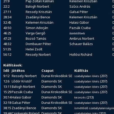
21:9
Pap Zoltán Kálmán
Kelemen Krisztián
22:2
Balogh Norbert
Szűcs András
27:11
Ressely Krisztián
Galsai Péter
28:34
Zsadányi Bence
Kelemen Krisztián
32:45
Kelemen Krisztián
Halasi Gábor
43:50
Simon Adorján
Pazsák Csaba
46:25
Varga Gergő
büntetőlövés
47:23
Bozsó Tamás
Ambrus Norbert
48:32
Dombauer Péter
Schauer Balázs
51:35
Hetei Zsolt
56:12
Ressely Norbert
Hollósi Richárd
Kiállítások:
Idő
Játékos
Csapat
Kiállítás
9:12
Ressely Norbert
Dunai Krokodilok SE
(207)
szabálytalan lökés
12:6
Lődör Kristóf
Diamonds SK
(207)
szabálytalan lökés
13:11
Balogh Norbert
Diamonds SK
(207)
szabálytalan lökés
15:29
Pazsák Csaba
Dunai Krokodilok SE
(207)
szabálytalan lökés
30:14
Halasi Gábor
Diamonds SK
(213)
kezezés
32:18
Galsai Péter
Dunai Krokodilok SE
(207)
szabálytalan lökés
38:15
Zsadányi Bence
Diamonds SK
ismétlődő szabálytalanságok
39:44
Csipkereki Roland
Diamonds SK
(201)
szabálytalan ütés