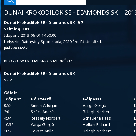
DUNAI KROKODILOK SE - DIAMONDS SK | 2013
Dunai Krokodilok SE - Diamonds SK 9:7
Salming OB1
Időpont: 2013-06-01 14:50:00
Helyszín: Batthyány Sportiskola, 2030 Érd, Fácán köz 1.
Játékvezetők:
BRONZCSATA - HARMADIK MÉRKŐZÉS
Dunai Krokodilok SE - Diamonds SK
9 - 7
Gólok:
Időpont
Gólszerző
Gólpassz
0:52
Simon Adorján
Varga Gergő
2:0
Szűcs András
Balogh Norbert
4:34
Ressely Norbert
Schauer Balázs
10:32
Varga Gergő
Hollósi Richárd
18:7
Kovács Attila
Balogh Norbert