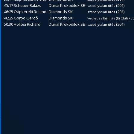
45:17
Schauer Balázs
Dunai Krokodilok SE
(201)
szabálytalan ütés
46:25
Csipkereki Roland
Diamonds SK
(201)
szabálytalan ütés
46:25
Görög Gergő
Diamonds SK
végleges kiállítás (II) (dula
50:30
Hollósi Richárd
Dunai Krokodilok SE
(201)
szabálytalan ütés