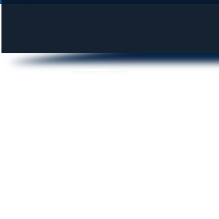
DUNAI KROKODILOK SE
© 2014 krokodilok.hu | Minden