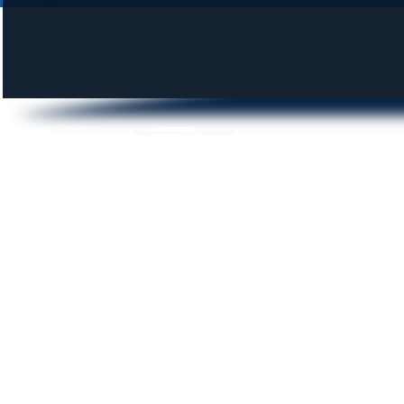
DUNAI KROKODILOK SE
© 2014 krokodilok.hu | Minden