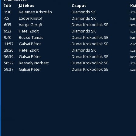
Idő
Játékos
Csapat
Kiá
1:30
Kelemen Krisztián
Diamonds SK
sza
4:5
Lődör Kristóf
Diamonds SK
ism
6:35
Varga Gergő
Dunai Krokodilok SE
sza
9:23
Hetei Zsolt
Diamonds SK
sza
9:40
Bozsó Tamás
Dunai Krokodilok SE
ism
11:57
Galsai Péter
Dunai Krokodilok SE
ell
29:26
Hetei Zsolt
Diamonds SK
sza
36:39
Galsai Péter
Dunai Krokodilok SE
ke
56:22
Ressely Norbert
Dunai Krokodilok SE
sza
59:37
Galsai Péter
Dunai Krokodilok SE
sza