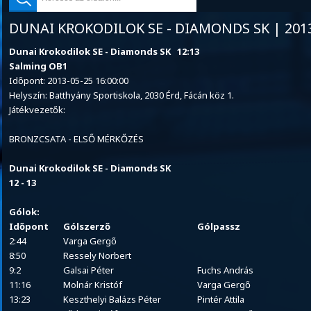
DUNAI KROKODILOK SE - DIAMONDS SK | 2013
Dunai Krokodilok SE - Diamonds SK 12:13
Salming OB1
Időpont: 2013-05-25 16:00:00
Helyszín: Batthyány Sportiskola, 2030 Érd, Fácán köz 1.
Játékvezetők:
BRONZCSATA - ELSŐ MÉRKŐZÉS
Dunai Krokodilok SE - Diamonds SK
12 - 13
Gólok:
Időpont
Gólszerző
Gólpassz
2:44
Varga Gergő
8:50
Ressely Norbert
9:2
Galsai Péter
Fuchs András
11:16
Molnár Kristóf
Varga Gergő
13:23
Keszthelyi Balázs Péter
Pintér Attila