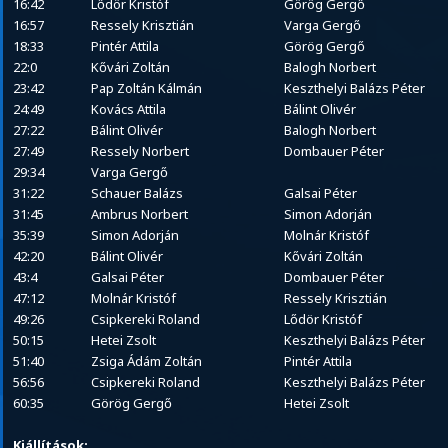
16:42
Lődör Kristóf
Görög Gergő
16:57
Ressely Krisztián
Varga Gergő
18:33
Pintér Attila
Görög Gergő
22:0
Kővári Zoltán
Balogh Norbert
23:42
Pap Zoltán Kálmán
Keszthelyi Balázs Péter
24:49
Kovács Attila
Bálint Olivér
27:22
Bálint Olivér
Balogh Norbert
27:49
Ressely Norbert
Dombauer Péter
29:34
Varga Gergő
31:22
Schauer Balázs
Galsai Péter
31:45
Ambrus Norbert
Simon Adorján
35:39
Simon Adorján
Molnár Kristóf
42:20
Bálint Olivér
Kővári Zoltán
43:4
Galsai Péter
Dombauer Péter
47:12
Molnár Kristóf
Ressely Krisztián
49:26
Csipkereki Roland
Lődör Kristóf
50:15
Hetei Zsolt
Keszthelyi Balázs Péter
51:40
Zsiga Ádám Zoltán
Pintér Attila
56:56
Csipkereki Roland
Keszthelyi Balázs Péter
60:35
Görög Gergő
Hetei Zsolt
Kiállítások: